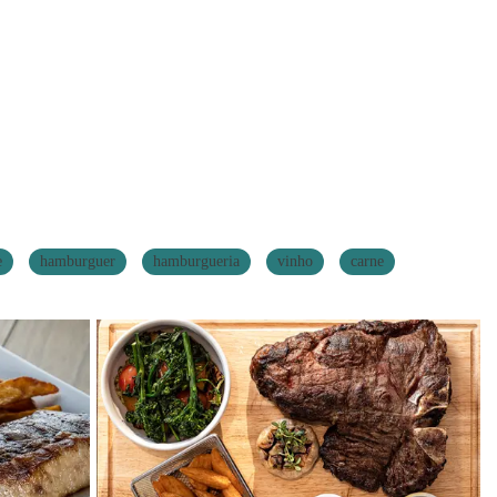
e
hamburguer
hamburgueria
vinho
carne